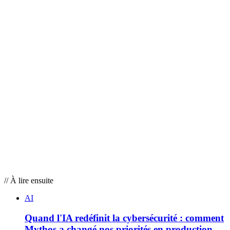
https://sol4.space/7WSNv
https://sol4.space/wVL7g
https://sol4.space/Vmcqb
https://sol4.space/1z6tD
// À lire ensuite
AI
Quand l'IA redéfinit la cybersécurité : comment
Mythos a changé nos priorités en production.