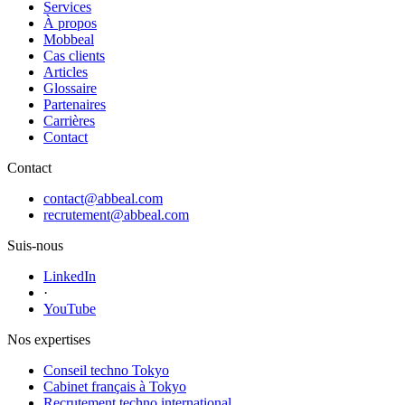
Services
À propos
Mobbeal
Cas clients
Articles
Glossaire
Partenaires
Carrières
Contact
Contact
contact@abbeal.com
recrutement@abbeal.com
Suis-nous
LinkedIn
·
YouTube
Nos expertises
Conseil techno Tokyo
Cabinet français à Tokyo
Recrutement techno international