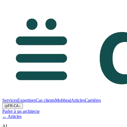
Services
Expertises
Cas clients
Mobbeal
Articles
Carrières
◎
FR-CA
↓
Parler à un architecte
← Articles
AI