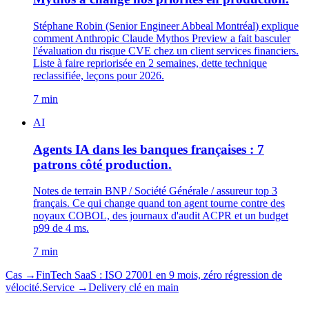
Stéphane Robin (Senior Engineer Abbeal Montréal) explique
comment Anthropic Claude Mythos Preview a fait basculer
l'évaluation du risque CVE chez un client services financiers.
Liste à faire repriorisée en 2 semaines, dette technique
reclassifiée, leçons pour 2026.
7 min
AI
Agents IA dans les banques françaises : 7
patrons côté production.
Notes de terrain BNP / Société Générale / assureur top 3
français. Ce qui change quand ton agent tourne contre des
noyaux COBOL, des journaux d'audit ACPR et un budget
p99 de 4 ms.
7 min
Cas →
FinTech SaaS : ISO 27001 en 9 mois, zéro régression de
vélocité.
Service →
Delivery clé en main