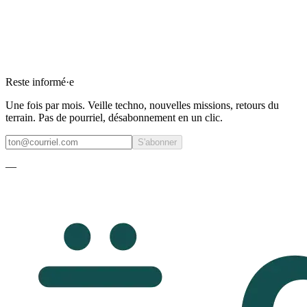
Frameworks low-code (Webflow, Bubble)
›
Crypto payment B2B (Europe / Japon)
›
jQuery + legacy JS (Backbone, Ember)
›
Fable 5 / Mythos 5 (Anthropic)
›
AWS Lambda + Node 18
›
Reste informé·e
Une fois par mois. Veille techno, nouvelles missions, retours du
terrain. Pas de pourriel, désabonnement en un clic.
S'abonner
—