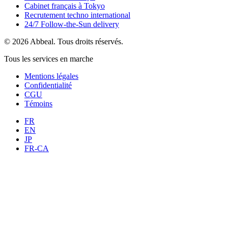
Cabinet français à Tokyo
Recrutement techno international
24/7 Follow-the-Sun delivery
© 2026 Abbeal. Tous droits réservés.
Tous les services en marche
Mentions légales
Confidentialité
CGU
Témoins
FR
EN
JP
FR-CA