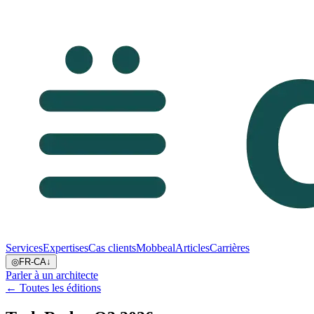
Services
Expertises
Cas clients
Mobbeal
Articles
Carrières
◎
FR-CA
↓
Parler à un architecte
← Toutes les éditions