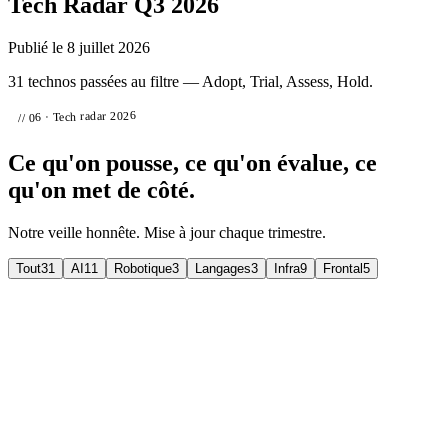
Tech Radar Q3 2026
Publié le
8 juillet 2026
31 technos passées au filtre — Adopt, Trial, Assess, Hold.
// 06 · Tech radar 2026
Ce qu'on pousse, ce qu'on évalue, ce
qu'on met de côté.
Notre veille honnête. Mise à jour chaque trimestre.
Tout
31
AI
11
Robotique
3
Langages
3
Infra
9
Frontal
5
Rust (systems + robotique)
›