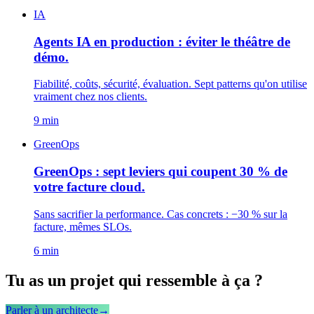
IA
Agents IA en production : éviter le théâtre de
démo.
Fiabilité, coûts, sécurité, évaluation. Sept patterns qu'on utilise
vraiment chez nos clients.
9 min
GreenOps
GreenOps : sept leviers qui coupent 30 % de
votre facture cloud.
Sans sacrifier la performance. Cas concrets : −30 % sur la
facture, mêmes SLOs.
6 min
Tu as un projet qui ressemble à ça ?
Parler à un architecte
→