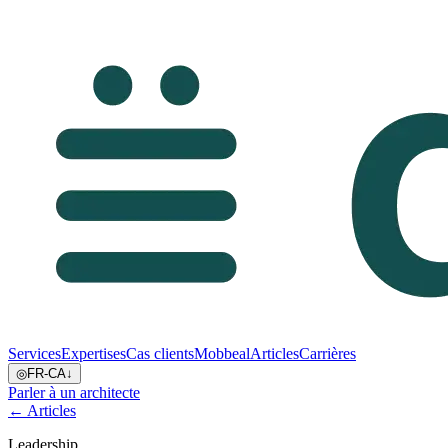
Services
Expertises
Cas clients
Mobbeal
Articles
Carrières
◎
FR-CA
↓
Parler à un architecte
← Articles
Leadership