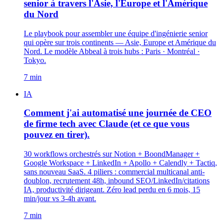
senior à travers l'Asie, l'Europe et l'Amérique
du Nord
Le playbook pour assembler une équipe d'ingénierie senior
qui opère sur trois continents — Asie, Europe et Amérique du
Nord. Le modèle Abbeal à trois hubs : Paris · Montréal ·
Tokyo.
7 min
IA
Comment j'ai automatisé une journée de CEO
de firme tech avec Claude (et ce que vous
pouvez en tirer).
30 workflows orchestrés sur Notion + BoondManager +
Google Workspace + LinkedIn + Apollo + Calendly + Tactiq,
sans nouveau SaaS. 4 piliers : commercial multicanal anti-
doublon, recrutement 48h, inbound SEO/LinkedIn/citations
IA, productivité dirigeant. Zéro lead perdu en 6 mois, 15
min/jour vs 3-4h avant.
7 min