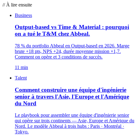
// À lire ensuite
Business
Output-based vs Time & Material : pourquoi
on a tué le T&M chez Abbeal.
78 % du portfolio Abbeal en Output-based en 2026. Marge
brute +18 pts, NPS +24, durée moyenne mission ×1,7.
Comment on opère et 3 conditions de succès.
11 min
Talent
Comment construire une équipe d'ingénierie
senior à travers l'Asie, l'Europe et l'Amérique
du Nord
Le playbook pour assembler une équipe d'ingénierie senior
qui opère sur trois continents — Asie, Europe et Amérique du
Nord. Le modèle Abbeal à trois hubs : Paris · Montréal ·
Tokyo.