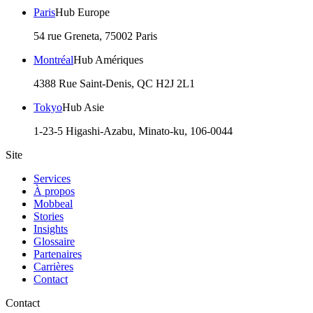
Paris
Hub Europe
54 rue Greneta, 75002 Paris
Montréal
Hub Amériques
4388 Rue Saint-Denis, QC H2J 2L1
Tokyo
Hub Asie
1-23-5 Higashi-Azabu, Minato-ku, 106-0044
Site
Services
À propos
Mobbeal
Stories
Insights
Glossaire
Partenaires
Carrières
Contact
Contact