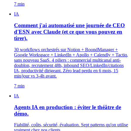
7 min
IA
Comment j'ai automatisé une journée de CEO
d'ESN avec Claude (et ce que vous pouvez en
tirer).
30 workflows orchestrés sur Notion + BoondManager +
Google Workspace + LinkedIn + Apollo + Calendly + Tactiq,
sans nouveau SaaS. 4 piliers : commercial multicanal anti-
doublon, recrutement 48h, inbound SEO/LinkedIn/citations
IA, productivité dirigeant. Zéro lead perdu en 6 mois, 15
min/jour vs 3-4h avant.
7 min
IA
Agents IA en production : éviter le théâtre de
démo.
Fiabilité, coûts, sécurité, évaluation. Sept patterns qu'on utilise
vraiment chez nos clients.