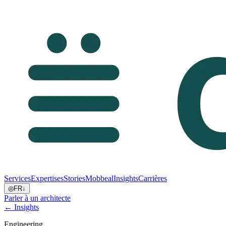
Services
Expertises
Stories
Mobbeal
Insights
Carrières
◎
FR
↓
Parler à un architecte
← Insights
Engineering