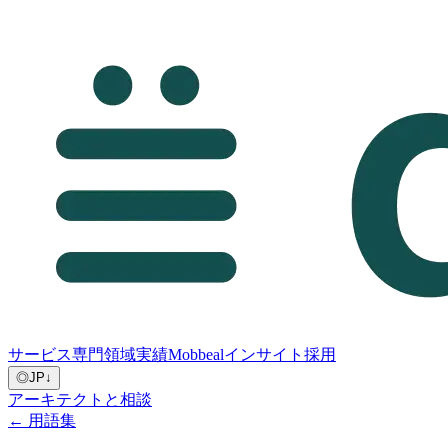
サービス
専門領域
実績
Mobbeal
インサイト
採用
◎
JP
↓
アーキテクトと相談
← 用語集