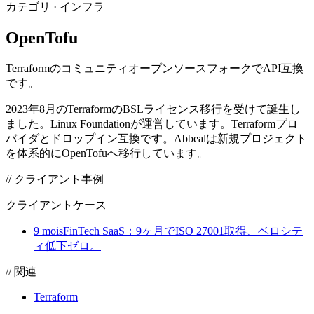
カテゴリ
·
インフラ
OpenTofu
TerraformのコミュニティオープンソースフォークでAPI互換
です。
2023年8月のTerraformのBSLライセンス移行を受けて誕生し
ました。Linux Foundationが運営しています。Terraformプロ
バイダとドロップイン互換です。Abbealは新規プロジェクト
を体系的にOpenTofuへ移行しています。
// クライアント事例
クライアントケース
9 mois
FinTech SaaS：9ヶ月でISO 27001取得、ベロシテ
ィ低下ゼロ。
//
関連
Terraform