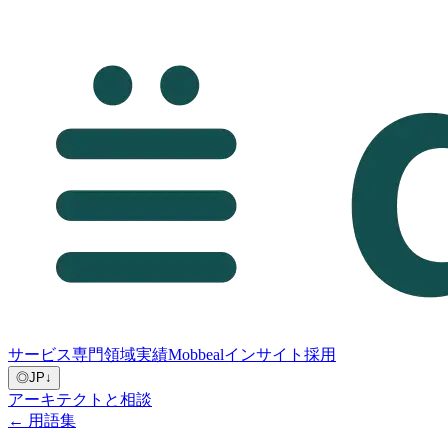
サービス
専門領域
実績
Mobbeal
インサイト
採用
◎
JP
↓
アーキテクトと相談
← 用語集