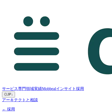
サービス
専門領域
実績
Mobbeal
インサイト
採用
◎
JP
↓
アーキテクトと相談
←
採用