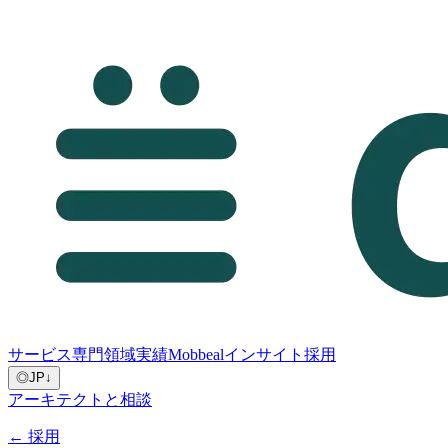
サービス
専門領域
実績
Mobbeal
インサイト
採用
◎
JP
↓
アーキテクトと相談
←
採用