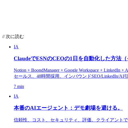
// 次に読む
IA
ClaudeでESNのCEOの1日を自動化した
Notion + BoondManager + Google Workspace
セールス、48時間採用、インバウンドSEO/LinkedI
7 min
IA
本番のAIエージェント：デモ劇場を避ける。
信頼性、コスト、セキュリティ、評価。クライアントで