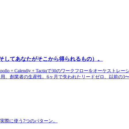
方法（そしてあなたがそこから得られるもの）。
 + LinkedIn + Apollo + Calendly + Tactiqで30のワ
n/AI引用、創業者の生産性。6ヶ月で失われたリードゼロ、以前の3
実際に使う7つのパターン。