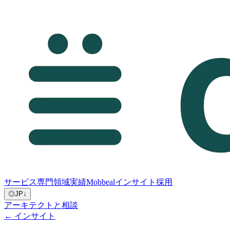
サービス
専門領域
実績
Mobbeal
インサイト
採用
◎
JP
↓
アーキテクトと相談
← インサイト